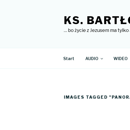
Przejdź
do
KS. BARTŁ
treści
… bo życie z Jezusem ma tylko 
Start
AUDIO
WIDEO
IMAGES TAGGED "PANO