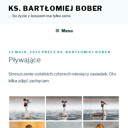
Przejdź
KS. BARTŁOMIEJ BOBER
do
… bo życie z Jezusem ma tylko sens.
treści
Menu
OPUBLIKOWANE
13 MAJA, 2025
PRZEZ
KS. BARTŁOMIEJ BOBER
W
Pływające
Streszczenie ostatnich czterech miesięcy zasiadek. Oto
kilka zdjęć zachęcam