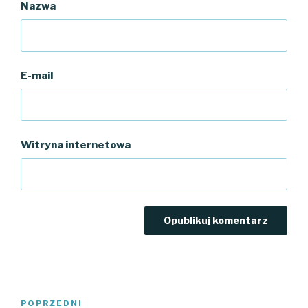
Nazwa
E-mail
Witryna internetowa
Nawigacja
Poprzedni
POPRZEDNI