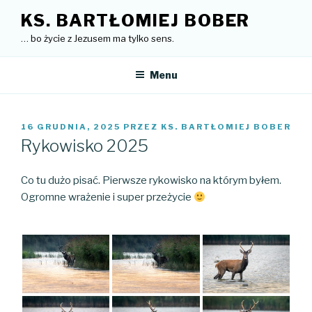
Przejdź
KS. BARTŁOMIEJ BOBER
do
… bo życie z Jezusem ma tylko sens.
treści
Menu
OPUBLIKOWANE
16 GRUDNIA, 2025
PRZEZ
KS. BARTŁOMIEJ BOBER
W
Rykowisko 2025
Co tu dużo pisać. Pierwsze rykowisko na którym byłem.
Ogromne wrażenie i super przeżycie