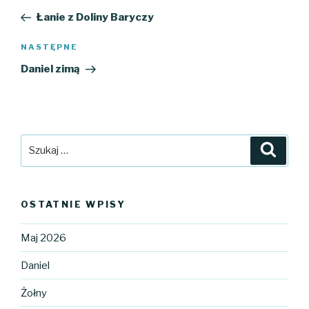
wpisu
wpis
Łanie z Doliny Baryczy
Następny
NASTĘPNE
wpis
Daniel zimą
Szukaj:
Szuka
OSTATNIE WPISY
Maj 2026
Daniel
Żołny