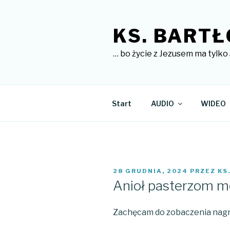
Przejdź
do
KS. BARTŁ
treści
… bo życie z Jezusem ma tylko 
Start
AUDIO
WIDEO
OPUBLIKOWANE
28 GRUDNIA, 2024
PRZEZ
KS
W
Anioł pasterzom m
Zachęcam do zobaczenia nagran