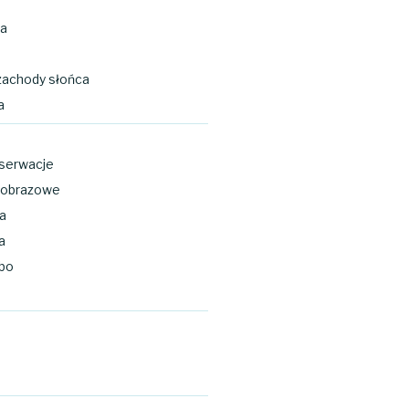
a
zachody słońca
a
serwacje
ajobrazowe
na
a
bo