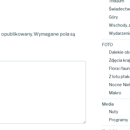
Triduum
Świadectw
Góry
Wschody, 
Wydarzeni
e opublikowany.
Wymagane pola są
FOTO
Dalekie ob
Zdjęcia kr
Flora i fau
Z lotu ptak
Nocne Nie
Makro
Media
Nuty
Programy