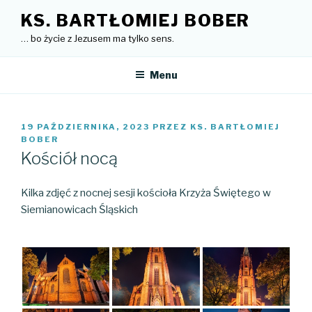
Przejdź
KS. BARTŁOMIEJ BOBER
do
… bo życie z Jezusem ma tylko sens.
treści
Menu
OPUBLIKOWANE
19 PAŹDZIERNIKA, 2023
PRZEZ
KS. BARTŁOMIEJ
W
BOBER
Kościół nocą
Kilka zdjęć z nocnej sesji kościoła Krzyża Świętego w
Siemianowicach Śląskich