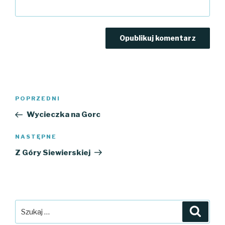
Nawigacja
Poprzedni
POPRZEDNI
wpisu
wpis
Wycieczka na Gorc
Następny
NASTĘPNE
wpis
Z Góry Siewierskiej
Szukaj:
Szuka