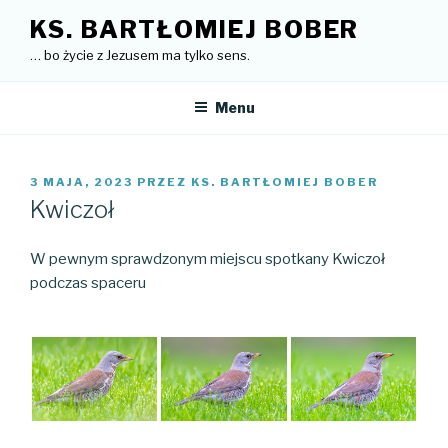
Przejdź
KS. BARTŁOMIEJ BOBER
do
… bo życie z Jezusem ma tylko sens.
treści
Menu
OPUBLIKOWANE
3 MAJA, 2023
PRZEZ
KS. BARTŁOMIEJ BOBER
W
Kwiczoł
W pewnym sprawdzonym miejscu spotkany Kwiczoł
podczas spaceru