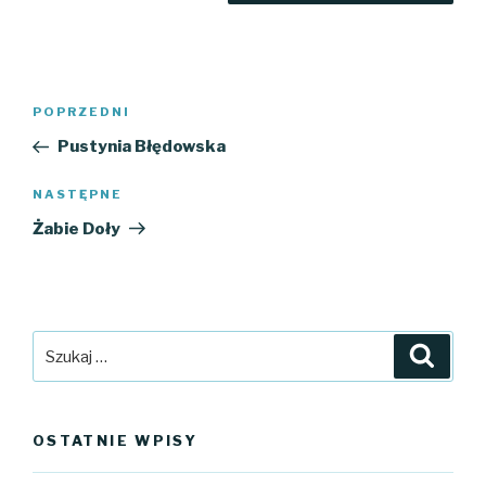
Nawigacja
Poprzedni
POPRZEDNI
wpisu
wpis
Pustynia Błędowska
Następny
NASTĘPNE
wpis
Żabie Doły
Szukaj:
Szuka
OSTATNIE WPISY