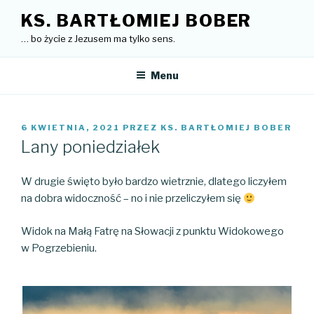
Przejdź
KS. BARTŁOMIEJ BOBER
do
… bo życie z Jezusem ma tylko sens.
treści
Menu
OPUBLIKOWANE
6 KWIETNIA, 2021
PRZEZ
KS. BARTŁOMIEJ BOBER
W
Lany poniedziałek
W drugie święto było bardzo wietrznie, dlatego liczyłem
na dobra widoczność – no i nie przeliczyłem się
Widok na Małą Fatrę na Słowacji z punktu Widokowego
w Pogrzebieniu.