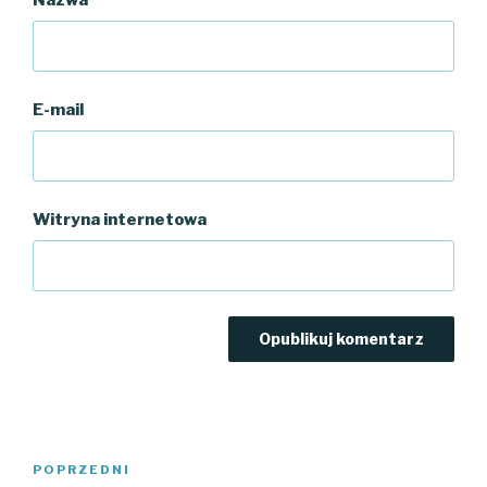
E-mail
Witryna internetowa
Nawigacja
Poprzedni
POPRZEDNI