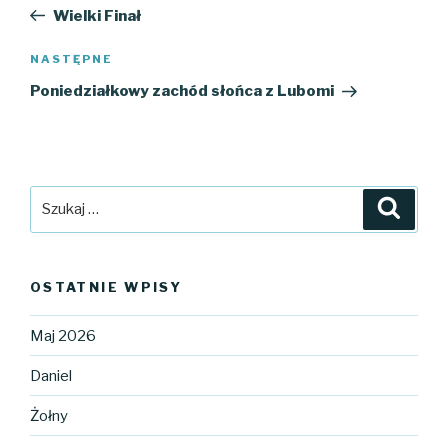
wpisu
wpis
Wielki Finał
Następny
NASTĘPNE
wpis
Poniedziałkowy zachód słońca z Lubomi
Szukaj:
Szuka
OSTATNIE WPISY
Maj 2026
Daniel
Żołny