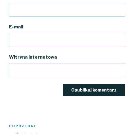
E-mail
Witryna internetowa
Nawigacja
Poprzedni
POPRZEDNI
wpisu
wpis