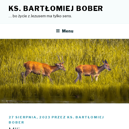
Przejdź
KS. BARTŁOMIEJ BOBER
do
… bo życie z Jezusem ma tylko sens.
treści
Menu
OPUBLIKOWANE
27 SIERPNIA, 2023
PRZEZ
KS. BARTŁOMIEJ
W
BOBER