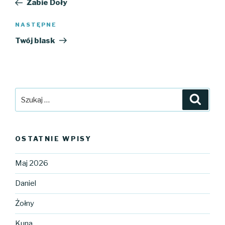
Żabie Doły
Następny
NASTĘPNE
wpis
Twój blask
Szukaj:
Szuka
OSTATNIE WPISY
Maj 2026
Daniel
Żołny
Kuna