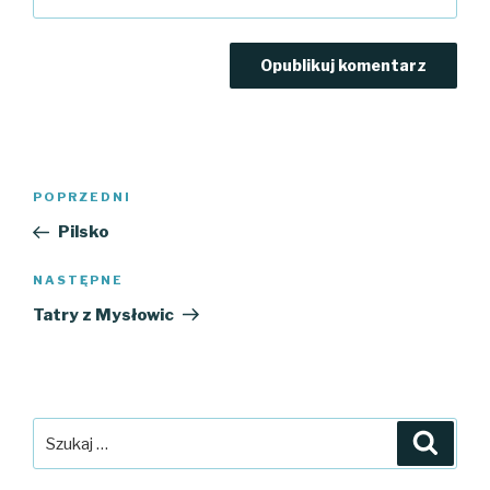
Nawigacja
Poprzedni
POPRZEDNI
wpisu
wpis
Pilsko
Następny
NASTĘPNE
wpis
Tatry z Mysłowic
Szukaj:
Szuka