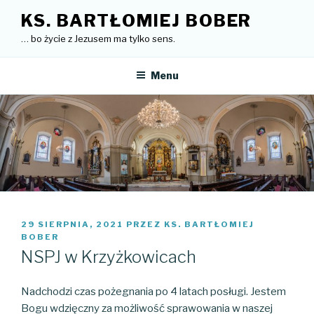
Przejdź
KS. BARTŁOMIEJ BOBER
do
… bo życie z Jezusem ma tylko sens.
treści
Menu
OPUBLIKOWANE
29 SIERPNIA, 2021
PRZEZ
KS. BARTŁOMIEJ
W
BOBER
NSPJ w Krzyżkowicach
Nadchodzi czas pożegnania po 4 latach posługi. Jestem
Bogu wdzięczny za możliwość sprawowania w naszej