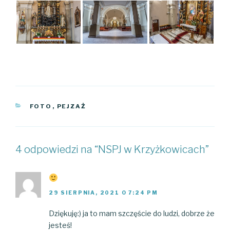
KATEGORIE
FOTO
,
PEJZAŻ
4 odpowiedzi na “NSPJ w Krzyżkowicach”
29 SIERPNIA, 2021 O 7:24 PM
Dziękuję:) ja to mam szczęście do ludzi, dobrze że
jesteś!