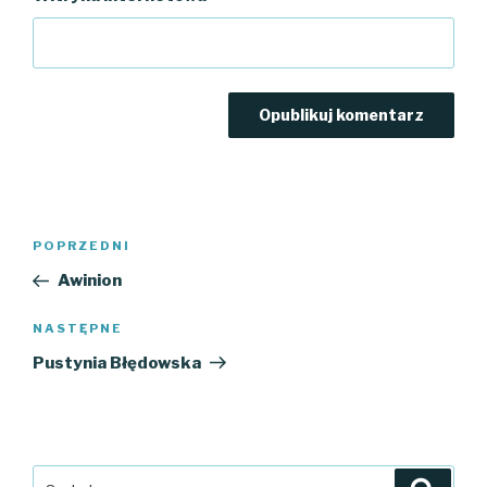
Nawigacja
Poprzedni
POPRZEDNI
wpisu
wpis
Awinion
Następny
NASTĘPNE
wpis
Pustynia Błędowska
Szukaj:
Szuka