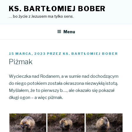
Przejdź
KS. BARTŁOMIEJ BOBER
do
… bo życie z Jezusem ma tylko sens.
treści
Menu
OPUBLIKOWANE
15 MARCA, 2023
PRZEZ
KS. BARTŁOMIEJ BOBER
W
Piżmak
Wycieczka nad Rodanem, a w sumie nad dochodzącym
do niego potokiem została okraszona niezwykłą istotą.
Myślałem, że to pierwszy b…., ale okazało się pokazał
długi ogon – a więc piżmak.