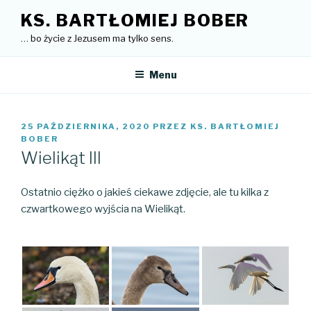
Przejdź
KS. BARTŁOMIEJ BOBER
do
… bo życie z Jezusem ma tylko sens.
treści
Menu
OPUBLIKOWANE
25 PAŹDZIERNIKA, 2020
PRZEZ
KS. BARTŁOMIEJ
W
BOBER
Wielikąt III
Ostatnio ciężko o jakieś ciekawe zdjęcie, ale tu kilka z
czwartkowego wyjścia na Wielikąt.