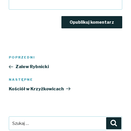
Nawigacja
Poprzedni
POPRZEDNI
wpisu
wpis
Zalew Rybnicki
Następny
NASTĘPNE
wpis
Kościół w Krzyżkowicach
Szukaj:
Szuka