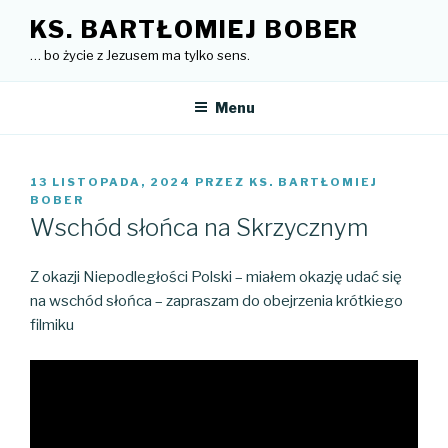
Przejdź
KS. BARTŁOMIEJ BOBER
do
… bo życie z Jezusem ma tylko sens.
treści
Menu
OPUBLIKOWANE
13 LISTOPADA, 2024
PRZEZ
KS. BARTŁOMIEJ
W
BOBER
Wschód słońca na Skrzycznym
Z okazji Niepodległości Polski – miałem okazję udać się
na wschód słońca – zapraszam do obejrzenia krótkiego
filmiku