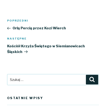
Nawigacja
Poprzedni
POPRZEDNI
wpisu
wpis
Orlą Percią przez Kozi Wierch
Następny
NASTĘPNE
wpis
Kościół Krzyża Świętego w Siemianowicach
Śląskich
Szukaj:
Szuka
OSTATNIE WPISY