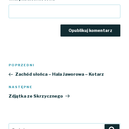
Nawigacja
Poprzedni
POPRZEDNI
wpisu
wpis
Zachód słońca – Hala Jaworowa – Kotarz
Następny
NASTĘPNE
wpis
Zdjątka ze Skrzycznego
Szukaj:
Szuka