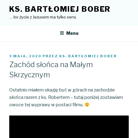
Przejdź
KS. BARTŁOMIEJ BOBER
do
… bo życie z Jezusem ma tylko sens.
treści
Menu
OPUBLIKOWANE
3 MAJA, 2020
PRZEZ
KS. BARTŁOMIEJ BOBER
W
Zachód słońca na Małym
Skrzycznym
Ostatnio miałem okazję być w górach na zachodzie
słońca razem z ks. Robertem – tutaj poniżej zostawiam
owoce tej wyprawy w postaci filmu.