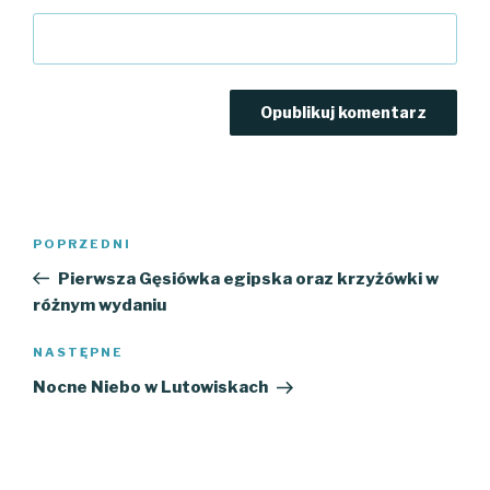
Nawigacja
Poprzedni
POPRZEDNI
wpisu
wpis
Pierwsza Gęsiówka egipska oraz krzyżówki w
różnym wydaniu
Następny
NASTĘPNE
wpis
Nocne Niebo w Lutowiskach