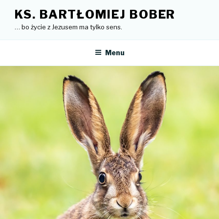
Przejdź
KS. BARTŁOMIEJ BOBER
do
… bo życie z Jezusem ma tylko sens.
treści
Menu