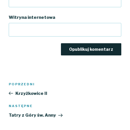
Witryna internetowa
Nawigacja
Poprzedni
POPRZEDNI
wpisu
wpis
Krzyżkowice II
Następny
NASTĘPNE
wpis
Tatry z Góry św. Anny