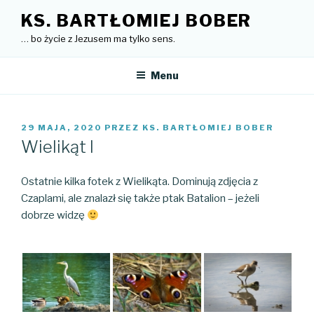
Przejdź
KS. BARTŁOMIEJ BOBER
do
… bo życie z Jezusem ma tylko sens.
treści
Menu
OPUBLIKOWANE
29 MAJA, 2020
PRZEZ
KS. BARTŁOMIEJ BOBER
W
Wielikąt I
Ostatnie kilka fotek z Wielikąta. Dominują zdjęcia z
Czaplami, ale znalazł się także ptak Batalion – jeżeli
dobrze widzę