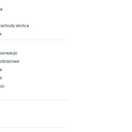
a
zachody słońca
a
serwacje
ajobrazowe
na
a
bo