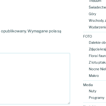
Triduum
Świadectw
Góry
Wschody, 
Wydarzeni
e opublikowany.
Wymagane pola są
FOTO
Dalekie ob
Zdjęcia kr
Flora i fau
Z lotu ptak
Nocne Nie
Makro
Media
Nuty
Programy