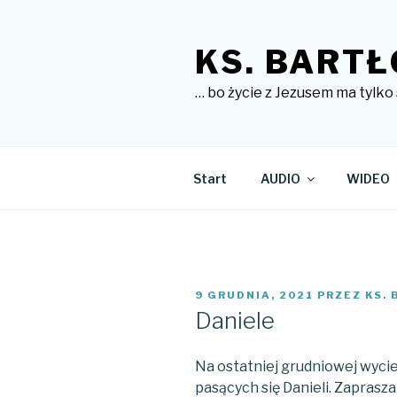
Przejdź
do
KS. BARTŁ
treści
… bo życie z Jezusem ma tylko 
Start
AUDIO
WIDEO
OPUBLIKOWANE
9 GRUDNIA, 2021
PRZEZ
KS.
W
Daniele
Na ostatniej grudniowej wyciec
pasących się Danieli. Zaprasz